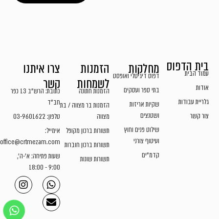
בית הדפוס
מחלקות
הזמנות
צרו איתנו
עמוד הבית
דפוס דיגיטלי ואופסט
לשמחות
קשר
אודות
בתי ספר ועסקים
הזמנות חתונה
כתובת: הרש"ב 13 כפר
גלריית עבודות
חב"ד
שקיות אריזות
הזמנות בר מצווה / בת
ושטנצים
צור קשר
מצווה
טלפון: 03-9601622
שילוט פנים וחוץ
תשורות ברכון מקופל
אימייל:
ועיטוף צורני
office@crtmezam.com
תשורות ברכון חוברות
קדמ"ים
שעות פתיחה: א'-ה',
תשורות שונות
9:00 - 18:00