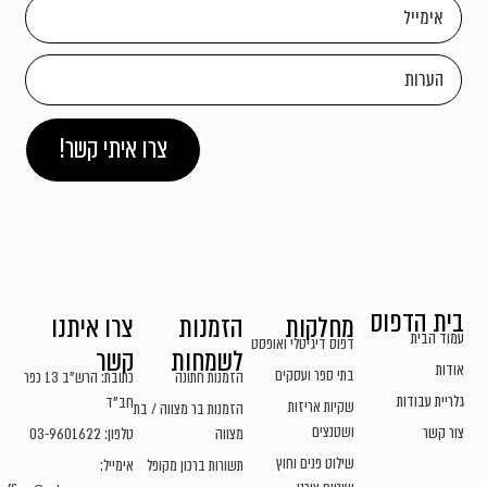
צרו איתי קשר!
בית הדפוס
מחלקות
הזמנות
צרו איתנו
עמוד הבית
דפוס דיגיטלי ואופסט
לשמחות
קשר
אודות
בתי ספר ועסקים
הזמנות חתונה
כתובת: הרש"ב 13 כפר
גלריית עבודות
חב"ד
שקיות אריזות
הזמנות בר מצווה / בת
ושטנצים
צור קשר
מצווה
טלפון: 03-9601622
שילוט פנים וחוץ
תשורות ברכון מקופל
אימייל: