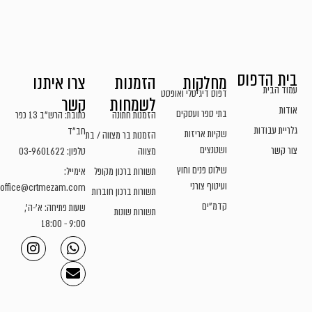
בית הדפוס
מחלקות
הזמנות
צרו איתנו
עמוד הבית
דפוס דיגיטלי ואופסט
לשמחות
קשר
אודות
בתי ספר ועסקים
הזמנות חתונה
כתובת: הרש"ב 13 כפר
גלריית עבודות
חב"ד
שקיות אריזות
הזמנות בר מצווה / בת
ושטנצים
צור קשר
מצווה
טלפון: 03-9601622
שילוט פנים וחוץ
תשורות ברכון מקופל
אימייל:
ועיטוף צורני
office@crtmezam.com
תשורות ברכון חוברות
קדמ"ים
שעות פתיחה: א'-ה',
תשורות שונות
9:00 - 18:00