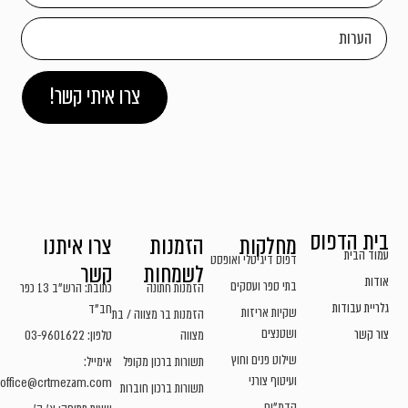
צרו איתי קשר!
בית הדפוס
מחלקות
הזמנות
צרו איתנו
עמוד הבית
דפוס דיגיטלי ואופסט
לשמחות
קשר
אודות
בתי ספר ועסקים
הזמנות חתונה
כתובת: הרש"ב 13 כפר
גלריית עבודות
חב"ד
שקיות אריזות
הזמנות בר מצווה / בת
ושטנצים
צור קשר
מצווה
טלפון: 03-9601622
שילוט פנים וחוץ
תשורות ברכון מקופל
אימייל:
ועיטוף צורני
office@crtmezam.com
תשורות ברכון חוברות
קדמ"ים