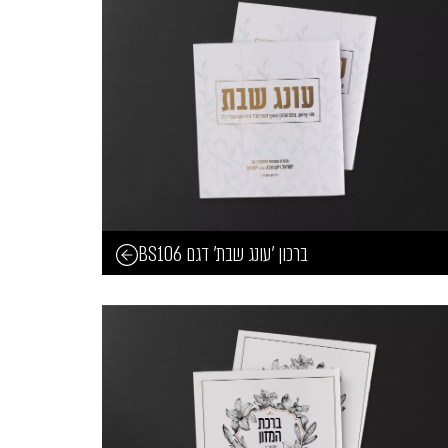
ברכון 'עונג שבת' דגם BS106