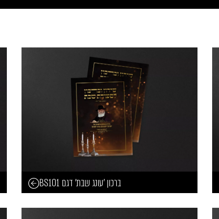
ברכון 'עונג שבת' דגם BS101