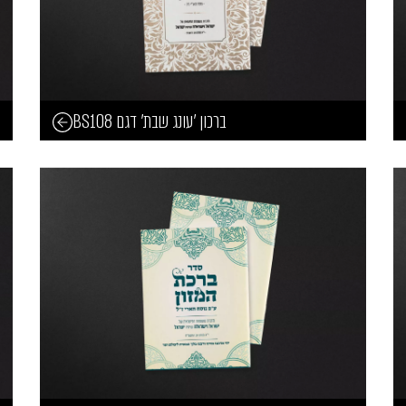
ברכון 'עונג שבת' דגם BS108