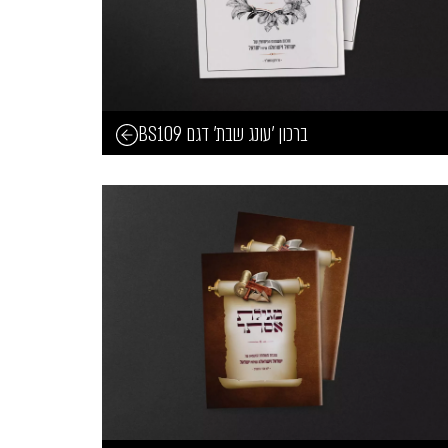
ברכון 'עונג שבת' דגם BS109