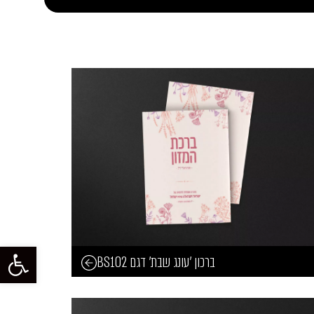
פתח סרגל
ברכון 'עונג שבת' דגם BS102