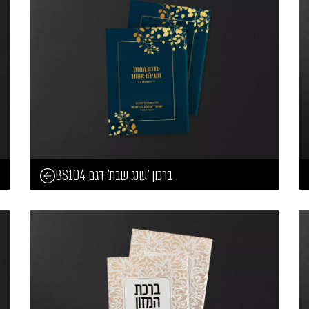
ברכון 'עונג שבת' דגם BS104