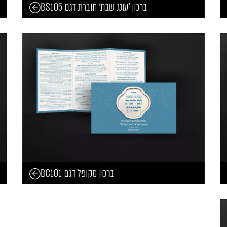
ברכון 'עונג שבת' חוברת דגם BS105
ברכון מקופל דגם BC101