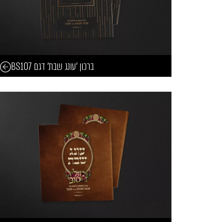
ברכון 'עונג שבת' דגם BS107