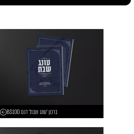
ברכון 'עונג שבת' דגם BS100