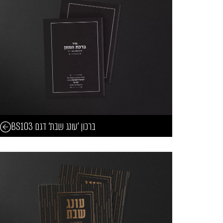
ברכון 'עונג שבת' דגם BS103