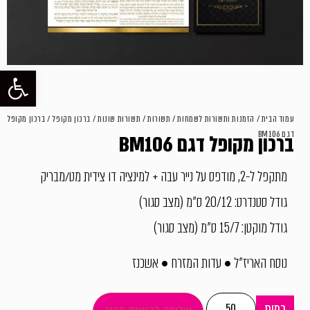
פתח סרגל
עמוד הבית
/
הזמנות ותשורות לשמחות
/
תשורות
/
תשורות שונות
/
ברכון מקופל
/ ברכון מקופל
דגם BM106
ברכון מקופל דגם BM106
מתקפל ל-2, מודפס על נייר עבה + למינציה דו צידית מט/מבריק
גודל סטנדרט: 20/12 ס"מ (מצב סגור)
גודל מוקטן: 15/7 ס"מ (מצב סגור)
נוסח האריז"ל • עדות המזרח • אשכנז
כמות