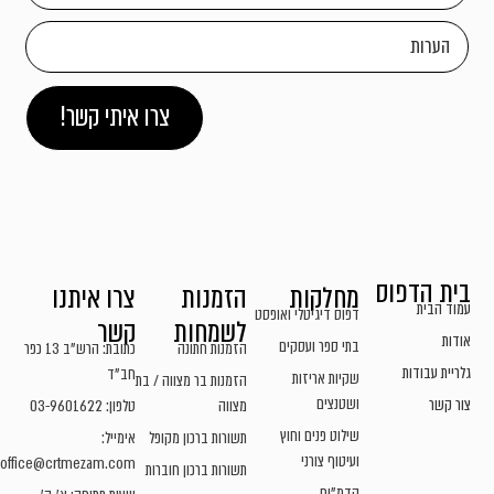
צרו איתי קשר!
בית הדפוס
מחלקות
הזמנות
צרו איתנו
עמוד הבית
דפוס דיגיטלי ואופסט
לשמחות
קשר
אודות
בתי ספר ועסקים
הזמנות חתונה
כתובת: הרש"ב 13 כפר
גלריית עבודות
חב"ד
שקיות אריזות
הזמנות בר מצווה / בת
ושטנצים
צור קשר
מצווה
טלפון: 03-9601622
שילוט פנים וחוץ
תשורות ברכון מקופל
אימייל:
ועיטוף צורני
office@crtmezam.com
תשורות ברכון חוברות
קדמ"ים