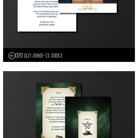
הזמנה בר-מצווה דגם D70