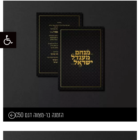
פתח סרגל
הזמנה בר-מצווה דגם C50