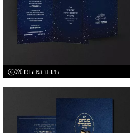
הזמנה בר-מצווה דגם C90