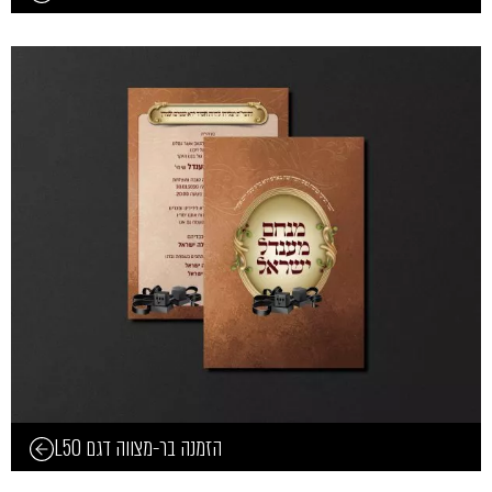
הזמנה בר-מצווה דגם L50