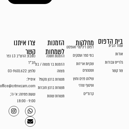
בית הדפוס
מחלקות
הזמנות
צרו איתנו
עמוד הבית
דפוס דיגיטלי ואופסט
לשמחות
קשר
אודות
בתי ספר ועסקים
הזמנות חתונה
כתובת: הרש"ב 13 כפר
גלריית עבודות
חב"ד
שקיות אריזות
הזמנות בר מצווה / בת
ושטנצים
צור קשר
מצווה
טלפון: 03-9601622
שילוט פנים וחוץ
תשורות ברכון מקופל
אימייל:
ועיטוף צורני
office@crtmezam.com
תשורות ברכון חוברות
קדמ"ים
שעות פתיחה: א'-ה',
תשורות שונות
9:00 - 18:00