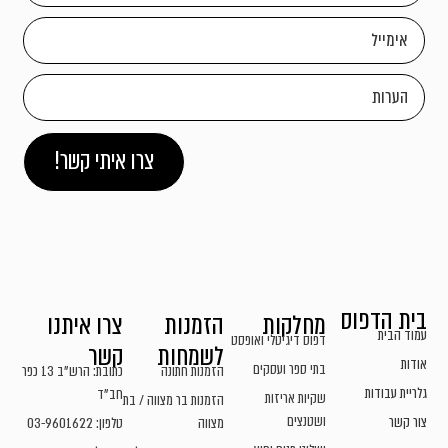
צרו איתי קשר!
בית הדפוס
מחלקות
הזמנות
צרו איתנו
עמוד הבית
דפוס דיגיטלי ואופסט
לשמחות
קשר
אודות
בתי ספר ועסקים
הזמנות חתונה
כתובת: הרש"ב 13 כפר
גלריית עבודות
חב"ד
שקיות אריזות
הזמנות בר מצווה / בת
ושטנצים
צור קשר
מצווה
טלפון: 03-9601622