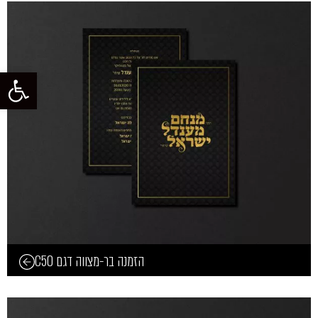
פתח סרגל
הזמנה בר-מצווה דגם C50