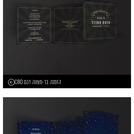
הזמנה בר-מצווה דגם C80