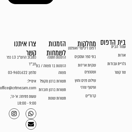
בית הדפוס
מחלקות
הזמנות
צרו איתנו
עמוד הבית
דפוס דיגיטלי ואופסט
לשמחות
קשר
אודות
בתי ספר ועסקים
הזמנות חתונה
כתובת: הרש"ב 13 כפר
גלריית עבודות
חב"ד
שקיות אריזות
הזמנות בר מצווה / בת
ושטנצים
צור קשר
מצווה
טלפון: 03-9601622
שילוט פנים וחוץ
תשורות ברכון מקופל
אימייל:
ועיטוף צורני
office@crtmezam.com
תשורות ברכון חוברות
קדמ"ים
שעות פתיחה: א'-ה',
תשורות שונות
9:00 - 18:00