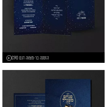
הזמנה בר-מצווה דגם C90