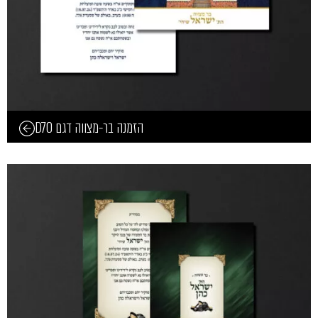
הזמנה בר-מצווה דגם D70