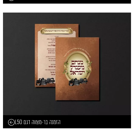
הזמנה בר-מצווה דגם L50