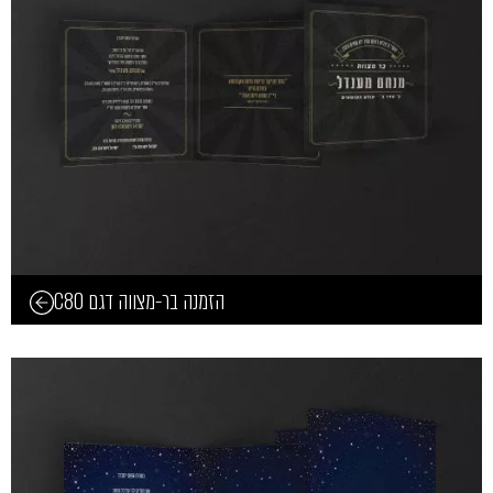
הזמנה בר-מצווה דגם C80