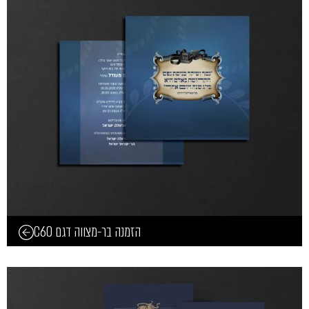
הזמנה בר-מצווה דגם C60