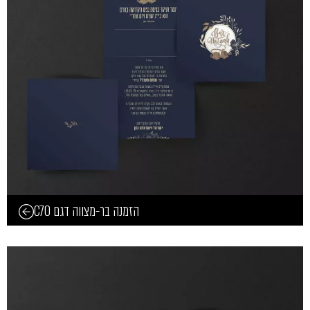
הזמנה בר-מצווה דגם C70