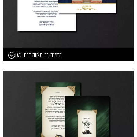
הזמנה בר-מצווה דגם D70