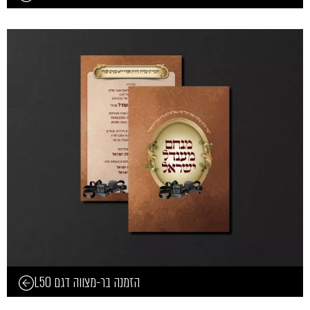
הזמנה בר-מצווה דגם L50