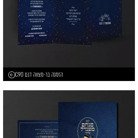
הזמנה בר-מצווה דגם C90