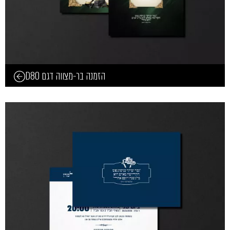
הזמנה בר-מצווה דגם D80