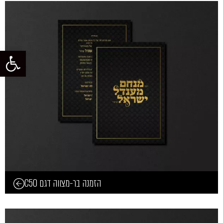
פתח סרגל
הזמנה בר-מצווה דגם C50