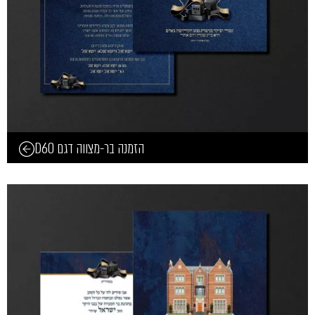
הזמנה בר-מצווה דגם D60