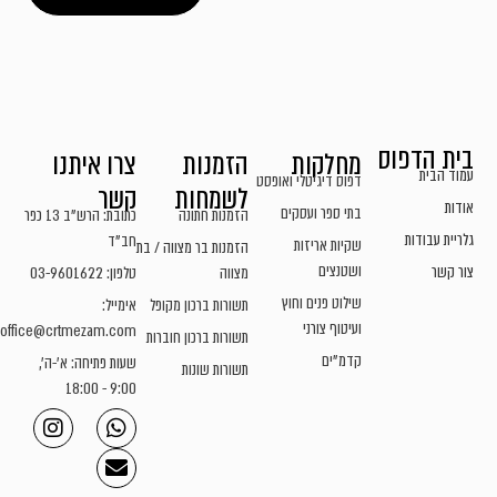
בית הדפוס
מחלקות
הזמנות
צרו איתנו
עמוד הבית
דפוס דיגיטלי ואופסט
לשמחות
קשר
אודות
בתי ספר ועסקים
הזמנות חתונה
כתובת: הרש"ב 13 כפר
גלריית עבודות
חב"ד
שקיות אריזות
הזמנות בר מצווה / בת
ושטנצים
צור קשר
מצווה
טלפון: 03-9601622
שילוט פנים וחוץ
תשורות ברכון מקופל
אימייל:
ועיטוף צורני
office@crtmezam.com
תשורות ברכון חוברות
קדמ"ים
שעות פתיחה: א'-ה',
תשורות שונות
9:00 - 18:00