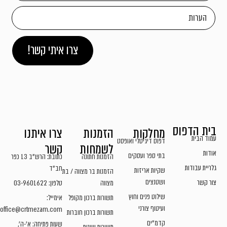
צרו איתי קשר!
בית הדפוס
מחלקות
הזמנות
צרו איתנו
עמוד הבית
דפוס דיגיטלי ואופסט
לשמחות
קשר
אודות
בתי ספר ועסקים
הזמנות חתונה
כתובת: הרש"ב 13 כפר
גלריית עבודות
חב"ד
שקיות אריזות
הזמנות בר מצווה / בת
ושטנצים
צור קשר
מצווה
טלפון: 03-9601622
שילוט פנים וחוץ
תשורות ברכון מקופל
אימייל:
ועיטוף צורני
office@crtmezam.com
תשורות ברכון חוברות
קדמ"ים
שעות פתיחה: א'-ה',
תשורות שונות